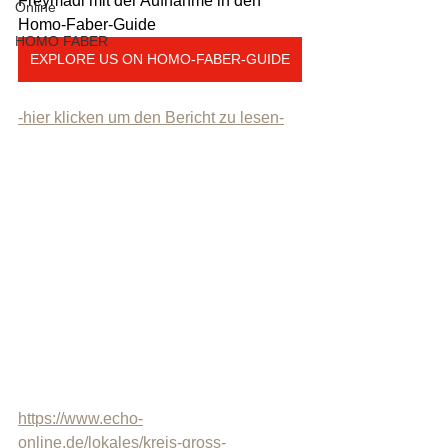
Freymadl mit der Aufnahme in den 
Online
Homo-Faber-Guide
HOMO FABER
EXPLORE US ON HOMO-FABER-GUIDE
-hier klicken um den Bericht zu lesen-
https://www.echo-
online.de/lokales/kreis-gross-